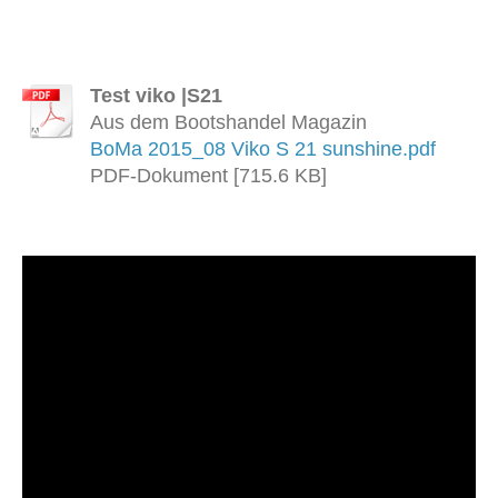
Test viko |S21
Aus dem Bootshandel Magazin
BoMa 2015_08 Viko S 21 sunshine.pdf
PDF-Dokument [715.6 KB]