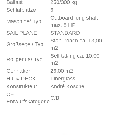
Ballast
250/300 kg
Schlafplätze
6
Outboard long shaft
Maschine/ Typ
max. 8 HP
SAIL PLANE
STANDARD
Stan. roach ca. 13,00
Großsegel/ Typ
m2
Self taking ca. 10,00
Rollgenua/ Typ
m2
Gennaker
26,00 m2
Hull& DECK
Fiberglass
Konstrukteur
André Koschel
CE -
C/B
Entwurfskategorie