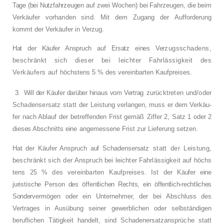
Tage (bei Nutzfahrzeugen auf
zwei Wochen) bei Fahrzeugen, die beim
Ver­
käufer vorhanden sind. Mit dem Zugang der
Aufforderung
kommt der Verkäufer in Verzug.
Hat der Käufer Anspruch auf Ersatz eines Ver­
zugsschadens,
beschränkt sich dieser bei
leichter Fahrlässigkeit des
Verkäufers auf
höchstens 5 % des vereinbarten Kaufpreises.
3.
Will der Käufer darüber hinaus vom Vertrag
zurücktreten und/oder
Schadensersatz statt
der Leistung verlangen, muss er dem Verkäu­
fer nach Ablauf der betreffenden Frist gemäß
Ziffer 2, Satz 1 oder 2
dieses Abschnitts eine
angemessene Frist zur Lieferung setzen.
Hat der Käufer Anspruch auf Schadensersatz
statt der Leistung,
beschränkt sich der An­
spruch bei leichter Fahrlässigkeit auf höchs­
tens 25 % des vereinbarten Kaufpreises. Ist
der Käufer eine
juristische Person des öffentli­
chen Rechts, ein öffentlich-rechtliches
Sonder­
vermögen oder ein Unternehmer, der bei Ab­schluss des
Vertrages in Ausübung seiner
gewerblichen oder selbständigen
beruflichen
Tätigkeit handelt, sind Schadenersatzansprü­
che statt