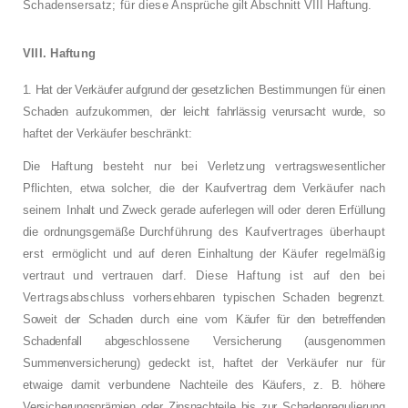
Schadensersatz; für diese An­
sprüche gilt Abschnitt VIII Haftung.
VIII. Haftung
1. Hat der Verkäufer aufgrund der gesetzlichen
Bestimmungen für einen
Schaden aufzukom­
men, der leicht fahrlässig verursacht wurde, so
haftet der Verkäufer beschränkt:
Die Haftung besteht nur bei Verletzung ver­
tragswesentlicher
Pflichten, etwa solcher, die
der Kaufvertrag dem Verkäufer nach
seinem
Inhalt und Zweck gerade auferlegen will oder
deren Erfüllung
die ordnungsgemäße Durch­
führung des Kaufvertrages überhaupt
erst
ermöglicht und auf deren Einhaltung der Käu­
fer regelmäßig
vertraut und vertrauen darf.
Diese Haftung ist auf den bei
Vertragsab­
schluss vorhersehbaren typischen Schaden
begrenzt.
Soweit der Schaden durch eine vom
Käufer für den betreffenden
Schadenfall abge­
schlossene Versicherung (ausgenommen
Summenversicherung) gedeckt ist, haftet der
Verkäufer nur für
etwaige damit verbundene
Nachteile des Käufers, z. B. höhere
Versiche­
rungsprämien oder Zinsnachteile bis zur Scha­
denregulierung