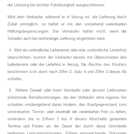
der Leistung bei leichter Fahrlässig­
keit ausgeschlossen.
Wird dem Verkäufer, während er in Verzug ist,
die Lieferung durch
Zufall unmöglich, so haftet
er mit den vorstehend vereinbarten
Haftungs­
begrenzungen. Der Verkäufer haftet nicht,
wenn der
Schaden auch bei rechtzeitiger Liefe­
rung eingetreten wäre.
4.
Wird ein verbindlicher Liefertermin oder eine
verbindliche Lieferfrist
überschritten, kommt
der Verkäufer bereits mit Überschreiten des
Liefertermins oder der Lieferfrist in Verzug. Die
Rechte des Käufers
bestimmen sich dann
nach Ziffer 2, Satz 4 und Ziffer 3 dieses Ab­
schnitts.
5.
Höhere Gewalt oder beim Verkäufer oder
dessen Lieferanten
eintretende Betriebsstö­
rungen, die den Verkäufer ohne eigenes Ver­
schulden vorübergehend daran hindern, den
Kaufgegenstand zum
vereinbarten Termin
oder innerhalb der vereinbarten Frist zu liefern,
verändern die in Ziffern 1 bis 4 dieses Ab­
schnitts genannten
Termine und Fristen um die
Dauer der durch diese Umstände
bedingten
Leistungsstörungen. Führen entsprechende
Störungen