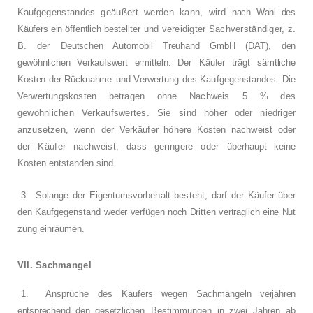
Kauf­
gegenstandes geäußert werden kann, wird
nach Wahl des
Käufers ein öffentlich bestellter
und vereidigter Sachverständiger, z.
B. der
Deutschen Automobil Treuhand GmbH (DAT),
den
gewöhnlichen Verkaufswert ermitteln. Der
Käufer trägt sämtliche
Kosten der Rücknahme
und Verwertung des Kaufgegenstandes. Die
Verwertungskosten betragen ohne Nachweis
5 % des
gewöhnlichen Verkaufswertes. Sie
sind höher oder niedriger
anzusetzen, wenn
der Verkäufer höhere Kosten nachweist oder
der Käufer nachweist, dass geringere oder
überhaupt keine
Kosten entstanden sind.
3.
Solange der Eigentumsvorbehalt besteht,
darf der Käufer über
den Kaufgegenstand we­
der verfügen noch Dritten vertraglich eine Nut­
zung einräumen.
VII. Sachmangel
1.
Ansprüche des Käufers wegen Sachmän­
geln verjähren
entsprechend den gesetzlichen
Bestimmungen in zwei Jahren ab