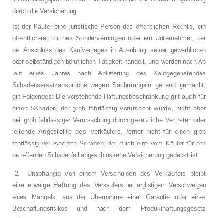
durch die Versicherung.
Ist der Käufer eine juristische Person des öf­
fentlichen Rechts, ein
öffentlich-rechtliches
Sondervermögen oder ein Unternehmer, der
bei Abschluss des Kaufvertrages in Ausübung
seiner gewerblichen
oder selbständigen beruf­
lichen Tätigkeit handelt, und werden nach Ab­
lauf eines Jahres nach Ablieferung des Kauf­
gegenstandes
Schadensersatzansprüche we­
gen Sachmängeln geltend gemacht,
gilt Fol­
gendes: Die vorstehende Haftungsbeschrän­
kung gilt auch für
einen Schaden, der grob
fahrlässig verursacht wurde, nicht aber
bei
grob fahrlässiger Verursachung durch gesetzli­
che Vertreter oder
leitende Angestellte des
Verkäufers, ferner nicht für einen grob
fahrläs­
sig verursachten Schaden, der durch eine vom
Käufer für den
betreffenden Schadenfall abge­
schlossene Versicherung gedeckt ist.
2.
Unabhängig von einem Verschulden des
Verkäufers bleibt
eine etwaige Haftung des
Verkäufers bei arglistigem Verschweigen
eines
Mangels, aus der Übernahme einer Garantie
oder eines
Beschaffungsrisikos und nach dem
Produkthaftungsgesetz