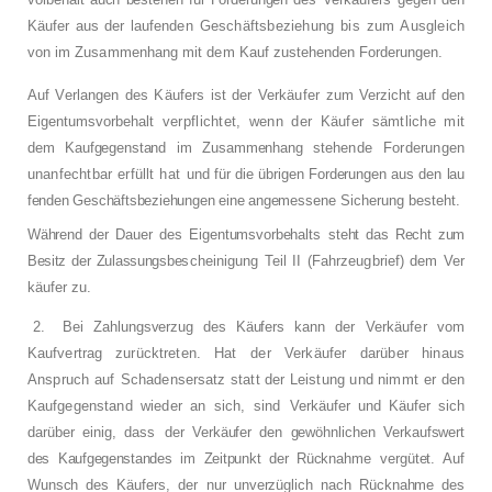
Käufer aus der laufen­
den Geschäftsbeziehung bis zum Ausgleich
von im Zusammenhang mit dem Kauf zuste­
henden Forderungen.
Auf Verlangen des Käufers ist der Verkäufer
zum Verzicht auf den
Eigentumsvorbehalt
verpflichtet, wenn der Käufer sämtliche mit
dem Kaufgegenstand im Zusammenhang ste­
hende Forderungen
unanfechtbar erfüllt hat
und für die übrigen Forderungen aus den lau­
fenden Geschäftsbeziehungen eine angemes­
sene Sicherung besteht.
Während der Dauer des Eigentumsvorbehalts
steht das Recht zum
Besitz der Zulassungsbe­
scheinigung Teil II (Fahrzeugbrief) dem Ver­
käufer zu.
2.
Bei Zahlungsverzug des Käufers kann der
Verkäufer vom
Kaufvertrag zurücktreten. Hat
der Verkäufer darüber hinaus
Anspruch auf
Schadensersatz statt der Leistung und nimmt
er den
Kaufgegenstand wieder an sich, sind
Verkäufer und Käufer sich
darüber einig, dass
der Verkäufer den gewöhnlichen Verkaufswert
des Kaufgegenstandes im Zeitpunkt der Rück­
nahme vergütet. Auf
Wunsch des Käufers, der
nur unverzüglich nach Rücknahme des