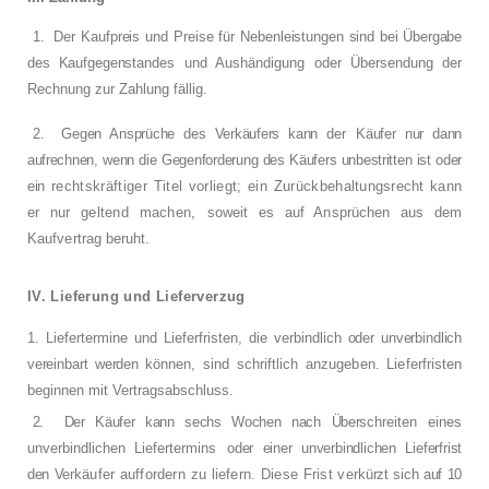
1.
Der Kaufpreis und Preise für Nebenleistun­
gen sind bei Übergabe
des Kaufgegenstandes
und Aushändigung oder Übersendung der
Rechnung zur Zahlung fällig.
2.
Gegen Ansprüche des Verkäufers kann der
Käufer nur dann
aufrechnen, wenn die Gegen­forderung des Käufers unbestritten ist oder
ein
rechtskräftiger Titel vorliegt; ein Zurückbe­
haltungsrecht kann
er nur geltend machen,
soweit es auf Ansprüchen aus dem
Kaufver­
trag beruht.
IV. Lieferung und Lieferverzug
1. Liefertermine und Lieferfristen, die verbind­
lich oder unverbindlich
vereinbart werden kön­
nen, sind schriftlich anzugeben. Lieferfristen
beginnen mit Vertragsabschluss.
2.
Der Käufer kann sechs Wochen nach Über­
schreiten eines
unverbindlichen Liefertermins
oder einer unverbindlichen Lieferfrist
den Ver­
käufer auffordern zu liefern. Diese Frist ver­
kürzt sich auf 10