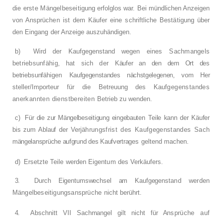
die erste Mängelbeseiti­
gung erfolglos war. Bei mündlichen Anzeigen
von Ansprüchen ist dem Käufer eine schriftli­che Bestätigung über
den Eingang der Anzei­
ge auszuhändigen.
b)
Wird der Kaufgegenstand wegen eines
Sachmangels
betriebsunfähig, hat sich der
Käufer an den dem Ort des
betriebsunfähigen
Kaufgegenstandes nächstgelegenen, vom Her­
steller/Importeur für die Betreuung des Kauf­
gegenstandes
anerkannten dienstbereiten
Betrieb zu wenden.
c)
Für die zur Mängelbeseitigung eingebauten
Teile kann der Käufer
bis zum Ablauf der Ver­
jährungsfrist des Kaufgegenstandes Sach­
mängelansprüche aufgrund des Kaufvertrages
geltend machen.
d)
Ersetzte Teile werden Eigentum des Ver­
käufers.
3.
Durch Eigentumswechsel am Kaufgegens­
tand werden
Mängelbeseitigungsansprüche
nicht berührt.
4.
Abschnitt VII Sachmangel gilt nicht für An­
sprüche auf