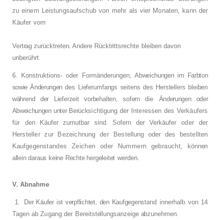
zu einem Leistungsaufschub von
mehr als vier Monaten, kann der
Käufer vom
Vertrag zurücktreten. Andere Rücktrittsrechte
bleiben davon
unberührt.
6. Konstruktions- oder Formänderungen, Ab­
weichungen im Farbton
sowie Änderungen des
Lieferumfangs seitens des Herstellers bleiben
während der Lieferzeit vorbehalten, sofern die
Änderungen oder
Abweichungen unter Berück­
sichtigung der Interessen des Verkäufers
für
den Käufer zumutbar sind. Sofern der Verkäu­
fer oder der
Hersteller zur Bezeichnung der
Bestellung oder des bestellten
Kaufgegens­
tandes Zeichen oder Nummern gebraucht,
können
allein daraus keine Rechte hergeleitet
werden.
V. Abnahme
1.
Der Käufer ist verpflichtet, den Kaufgegens­
tand innerhalb von 14
Tagen ab Zugang der
Bereitstellungsanzeige abzunehmen.