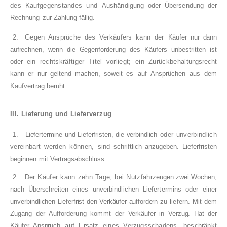
des Kaufgegenstandes und
Aushändigung oder Übersendung der
Rechnung
zur Zahlung fällig.
2.
Gegen Ansprüche des Verkäufers kann der
Käufer nur dann
aufrechnen, wenn die Gegenfor­
derung des Käufers unbestritten ist
oder ein
rechtskräftiger Titel vorliegt; ein Zurückbehal­
tungsrecht
kann er nur geltend machen, soweit es
auf Ansprüchen aus dem
Kaufvertrag beruht.
III. Lieferung und Lieferverzug
1.
Liefertermine und Lieferfristen, die verbindlich
oder unverbindlich
vereinbart werden können,
sind schriftlich anzugeben. Lieferfristen
beginnen
mit Vertragsabschluss
2.
Der Käufer kann zehn Tage, bei Nutzfahr­
zeugen zwei Wochen,
nach Überschreiten eines
unverbindlichen Liefertermins oder einer
unver­
bindlichen Lieferfrist den Verkäufer auffordern zu
liefern. Mit dem
Zugang der Aufforderung kommt
der Verkäufer in Verzug. Hat der
Käufer Anspruch
auf Ersatz eines Verzugsschadens, beschränkt