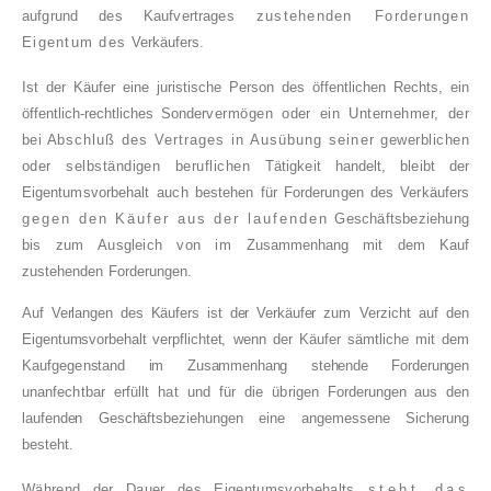
aufgrund des Kaufvertrages
zustehenden Forderungen
Eigentum des
Verkäufers.
Ist der Käufer eine juristische Person des öffent­lichen Rechts, ein
öffentlich-rechtliches Sonder­
vermögen oder ein Unternehmer, der
bei Ab­
schluß des Vertrages in Ausübung seiner
gewerblichen
oder selbständigen beruflichen
Tätigkeit handelt, bleibt der
Eigentumsvorbehalt
auch bestehen für Forderungen des Verkäufers
gegen den Käufer aus der laufenden
Geschäftsbeziehung
bis zum Ausgleich von im
Zusammenhang mit dem Kauf
zustehenden
Forderungen.
Auf Verlangen des Käufers ist der Verkäufer zum
Verzicht auf den
Eigentumsvorbehalt verpflichtet,
wenn der Käufer sämtliche mit dem
Kaufgegen­
stand im Zusammenhang stehende Forderungen
unanfechtbar erfüllt hat und für die übrigen For­
derungen aus den
laufenden Geschäftsbeziehun­
gen eine angemessene Sicherung
besteht.
Während der Dauer des Eigentumsvorbehalts
steht das