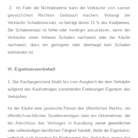
2.
Im Falle der Nichtabnahme kann der Ver­
käufer von seinen
gesetzlichen Rechten
Gebrauch machen. Verlangt der
Verkäufer
Schadensersatz, so beträgt dieser 15 % des
Kaufpreises.
Der Schadenersatz ist höher oder
niedriger anzusetzen, wenn der
Verkäufer
einen höheren Schaden nachweist oder der
Käufer
nachweist, dass ein geringerer oder
überhaupt kein Schaden
entstanden ist.
VI. Eigentumsvorbehalt
1. Der Kaufgegenstand bleibt bis zum Aus­
gleich der dem Verkäufer
aufgrund des Kauf­
vertrages zustehenden Forderungen Eigentum
des
Verkäufers.
Ist der Käufer eine juristische Person des öf­
fentlichen Rechts, ein
öffentlich-rechtliches
Sondervermögen oder ein Unternehmer, der
bei Abschluss des Vertrages in Ausübung
seiner gewerblichen
oder selbständigen beruf­
lichen Tätigkeit handelt, bleibt der Eigentums­
vorbehalt auch bestehen für Forderungen des
Verkäufers gegen den