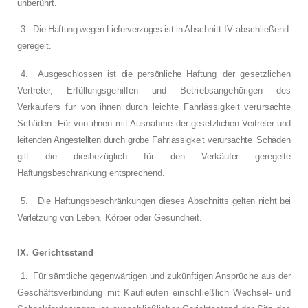
unberührt.
3.
Die Haftung wegen Lieferverzuges ist in Ab­
schnitt IV abschließend
geregelt.
4.
Ausgeschlossen ist die persönliche Haftung
der gesetzlichen
Vertreter, Erfüllungsgehilfen
und Betriebsangehörigen des
Verkäufers für
von ihnen durch leichte Fahrlässigkeit verur­
sachte
Schäden. Für von ihnen mit Ausnahme
der gesetzlichen Vertreter und
leitenden Ange­
stellten durch grobe Fahrlässigkeit verursachte
Schäden
gilt die diesbezüglich für den Verkäu­
fer geregelte
Haftungsbeschränkung entspre­
chend.
5.
Die Haftungsbeschränkungen dieses Ab­
schnitts gelten nicht bei
Verletzung von Leben,
Körper oder Gesundheit.
IX. Gerichtsstand
1.
Für sämtliche gegenwärtigen und zukünfti­
gen Ansprüche aus der
Geschäftsverbindung
mit Kaufleuten einschließlich Wechsel- und