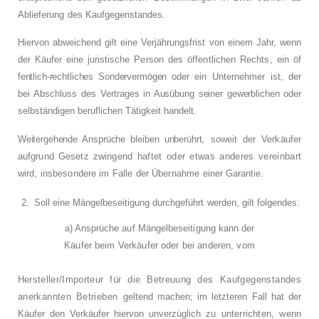
Ablieferung
des Kaufgegenstandes.
Hiervon abweichend gilt eine Verjährungsfrist
von einem Jahr, wenn
der Käufer eine juristi­
sche Person des öffentlichen Rechts, ein öf­
fentlich-rechtliches Sondervermögen oder ein
Unternehmer ist, der
bei Abschluss des Ver­
trages in Ausübung seiner gewerblichen oder
selbständigen beruflichen Tätigkeit handelt.
Weitergehende Ansprüche bleiben unberührt,
soweit der Verkäufer
aufgrund Gesetz zwin­
gend haftet oder etwas anderes vereinbart
wird, insbesondere im Falle der Übernahme
einer Garantie.
2.
Soll eine Mängelbeseitigung durchgeführt
werden, gilt folgendes:
a) Ansprüche auf Mängelbeseitigung kann der
Käufer beim Verkäufer oder bei anderen, vom
Hersteller/Importeur für die Betreuung des
Kaufgegenstandes
anerkannten Betrieben
geltend machen; im letzteren Fall hat der
Käu­fer den Verkäufer hiervon unverzüglich zu
unterrichten, wenn